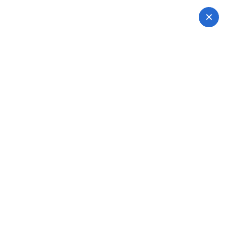
登录平台
✕
标签云列表
按标签聚合浏览相关文章
皇马场均进球创新低引发战术讨论 - 足球博彩网站