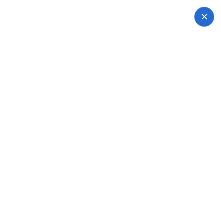
✕
站
影视中心
联系我们
登录平台
行业震荡
足球博彩网站
专业 · 信赖 · 安全
立即注册